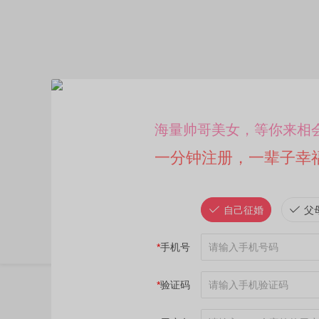
海量帅哥美女，等你来相
一分钟注册，一辈子幸
自己征婚
父
*
手机号
*
验证码