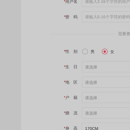
*
用户名
*
密 码
完善


*
性 别
男
女
*
生 日
请选择
*
地 区
请选择
*
户 籍
请选择
*
婚 况
请选择
*
身 高
170CM