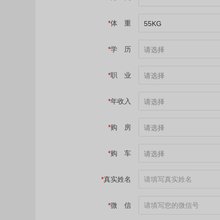
*
体 重
55KG
*
学 历
请选择
*
职 业
请选择
*
年收入
请选择
*
购 房
请选择
*
购 车
请选择
*
真实姓名
*
微 信