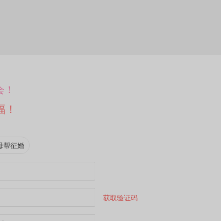
会！
福！
母帮征婚
获取验证码