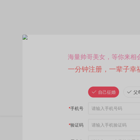
海量帅哥美女，等你来相
一分钟注册，一辈子幸
自己征婚
父
*
手机号
*
验证码