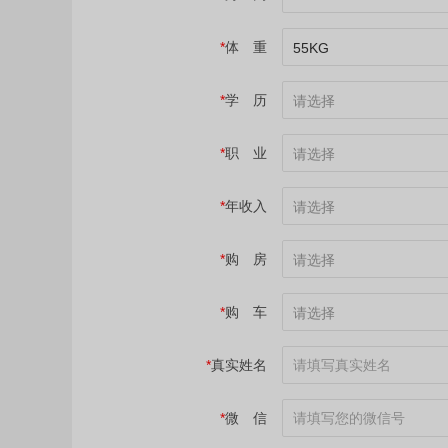
*
体 重
55KG
*
学 历
请选择
*
职 业
请选择
*
年收入
请选择
*
购 房
请选择
*
购 车
请选择
*
真实姓名
*
微 信