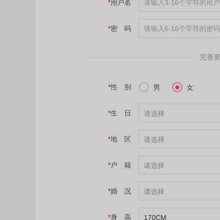
*
用户名
*
密 码
完善


*
性 别
男
女
*
生 日
请选择
*
地 区
请选择
*
户 籍
请选择
*
婚 况
请选择
*
身 高
170CM