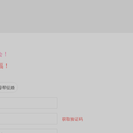
会！
福！
母帮征婚
获取验证码