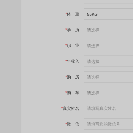
*
体 重
55KG
*
学 历
请选择
*
职 业
请选择
*
年收入
请选择
*
购 房
请选择
*
购 车
请选择
*
真实姓名
*
微 信