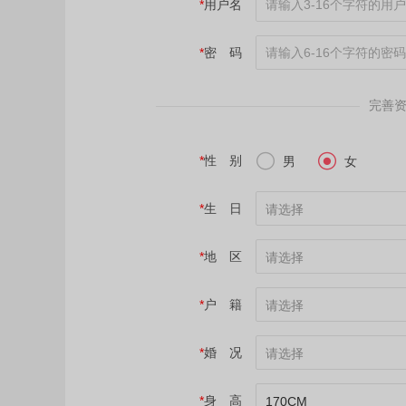
*
用户名
*
密 码
完善


*
性 别
男
女
*
生 日
请选择
*
地 区
请选择
*
户 籍
请选择
*
婚 况
请选择
*
身 高
170CM