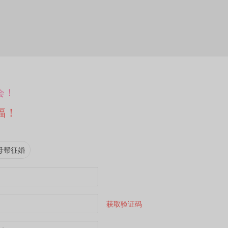
会！
福！
母帮征婚
获取验证码