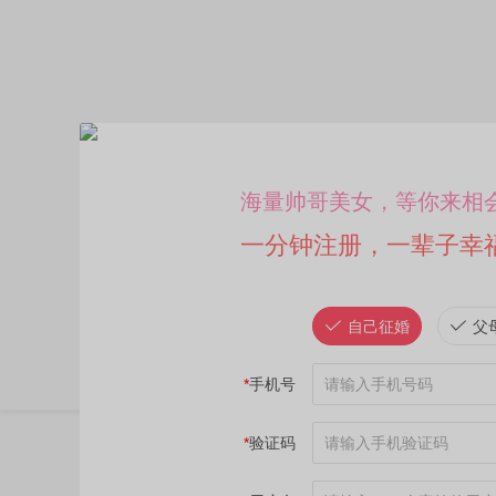
海量帅哥美女，等你来相
一分钟注册，一辈子幸
自己征婚
父
*
手机号
*
验证码